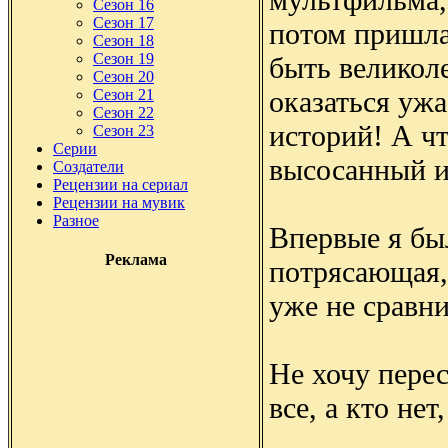
Сезон 16
Сезон 17
потом пришла
Сезон 18
Сезон 19
быть великол
Сезон 20
оказаться ужа
Сезон 21
Сезон 22
историй! А чт
Сезон 23
Серии
высосанный и
Создатели
Рецензии на сериал
Рецензии на мувик
Разное
Впервые я был
Реклама
потрясающая, 
уже не сравни
Не хочу перес
все, а кто нет