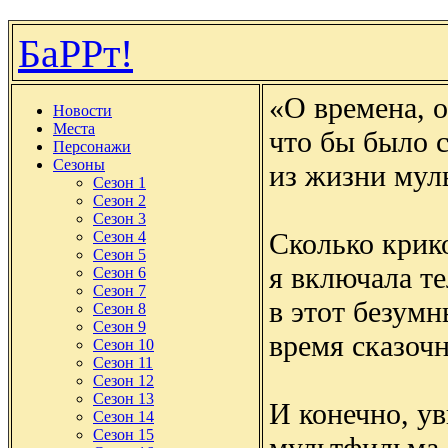
БаРРт!
«О времена, о
Новости
Места
что бы было с
Персонажи
Сезоны
из жизни мул
Сезон 1
Сезон 2
Сезон 3
Сколько крико
Сезон 4
Сезон 5
я включала те
Сезон 6
Сезон 7
в этот безум
Сезон 8
Сезон 9
время сказоч
Сезон 10
Сезон 11
Сезон 12
Сезон 13
И конечно, у
Сезон 14
Сезон 15
мультфильма, 