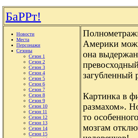
БаРРт!
Полнометраж
Новости
Места
Америки можн
Персонажи
Сезоны
она выдержан
Сезон 1
Сезон 2
превосходный
Сезон 3
загубленный 
Сезон 4
Сезон 5
Сезон 6
Сезон 7
Картинка в фи
Сезон 8
Сезон 9
размахом». Но
Сезон 10
Сезон 11
то особенного
Сезон 12
Сезон 13
мозгам отклю
Сезон 14
Сезон 15
человечков!