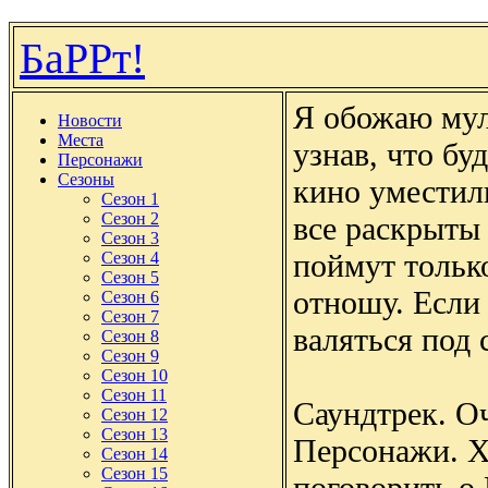
БаРРт!
Я обожаю мул
Новости
Места
узнав, что бу
Персонажи
Сезоны
кино уместили
Сезон 1
Сезон 2
все раскрыты
Сезон 3
поймут тольк
Сезон 4
Сезон 5
отношу. Если
Сезон 6
Сезон 7
валяться под 
Сезон 8
Сезон 9
Сезон 10
Сезон 11
Саундтрек. О
Сезон 12
Сезон 13
Персонажи. Хо
Сезон 14
Сезон 15
поговорить о