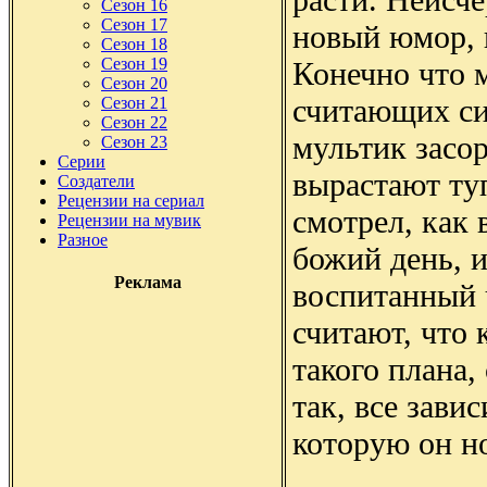
Сезон 16
Сезон 17
новый юмор, 
Сезон 18
Сезон 19
Конечно что м
Сезон 20
считающих си
Сезон 21
Сезон 22
мультик засор
Сезон 23
Серии
вырастают ту
Создатели
Рецензии на сериал
смотрел, как
Рецензии на мувик
Разное
божий день, и
Реклама
воспитанный 
считают, что
такого плана,
так, все зави
которую он но