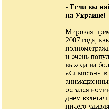
- Если вы на
на Украине!
Мировая прем
2007 года, ка
полнометражн
и очень попу
выхода на бо
«Симпсоны в 
анимационный
остался номи
днем взлетал
ничего удивл