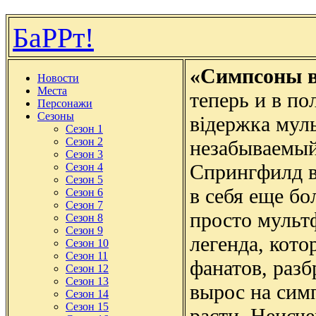
БаРРт!
«Симпсоны в
Новости
Места
теперь и в по
Персонажи
Сезоны
відержка муль
Сезон 1
Сезон 2
незабываемый
Сезон 3
Спрингфилд в
Сезон 4
Сезон 5
в себя еще б
Сезон 6
Сезон 7
просто мульт
Сезон 8
Сезон 9
легенда, кото
Сезон 10
Сезон 11
фанатов, раз
Сезон 12
Сезон 13
вырос на сим
Сезон 14
Сезон 15
расти. Неисч