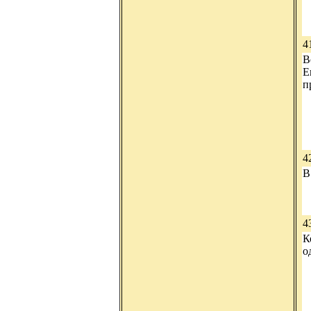
4
В
Е
п
4
В
4
К
о