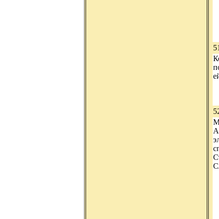
5
К
п
е
5
М
А
э
с
С
С