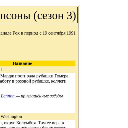
псоны (сезон 3)
анале Fox в период с 19 сентября 1991
Название
d
 Мардж постирала рубашки Гомера.
аботу в розовой рубашке, коллеги
 Lennon
— приглашённые звёзды
o Washington
, округ Колумбия. Там ее вера в
ого, как конгрессмен берет взятку…