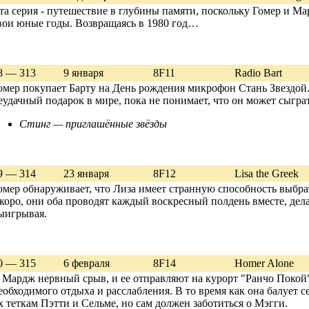
та серия - путешествие в глубины памяти, поскольку Гомер и М
вои юные годы. Возвращаясь в 1980 год…
8 — 313
9 января
8F11
Radio Bart
омер покупает Барту на День рождения микрофон Стань Звездой. 
еудачный подарок в мире, пока не понимает, что он может сыгра
Стинг — приглашённые звёзды
9 — 314
23 января
8F12
Lisa the Greek
омер обнаруживает, что Лиза имеет странную способность выбра
коро, они оба проводят каждый воскресный полдень вместе, дел
ыигрывая.
0 — 315
6 февраля
8F14
Homer Alone
 Мардж нервный срыв, и ее отправляют на курорт "Ранчо Покой"
еобходимого отдыха и расслабления. В то время как она балует се
х теткам Пэтти и Сельме, но сам должен заботиться о Мэгги.