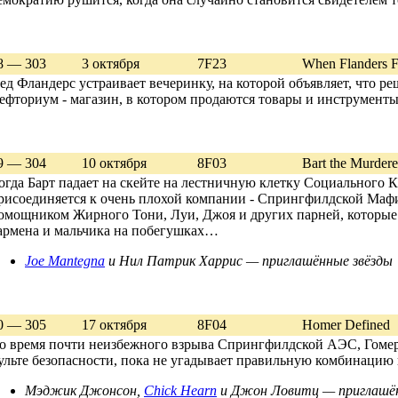
8 — 303
3 октября
7F23
When Flanders F
ед Фландерс устраивает вечеринку, на которой объявляет, что р
ефториум - магазин, в котором продаются товары и инструмент
9 — 304
10 октября
8F03
Bart the Murdere
огда Барт падает на скейте на лестничную клетку Социального 
рисоединяется к очень плохой компании - Спрингфилдской Мафи
омощником Жирного Тони, Луи, Джоя и других парней, которые 
армена и мальчика на побегушках…
Joe Mantegna
и Нил Патрик Харрис — приглашённые звёзды
0 — 305
17 октября
8F04
Homer Defined
о время почти неизбежного взрыва Спрингфилдской АЭС, Гомер
ульте безопасности, пока не угадывает правильную комбинацию
Мэджик Джонсон,
Chick Hearn
и Джон Ловитц — приглашён