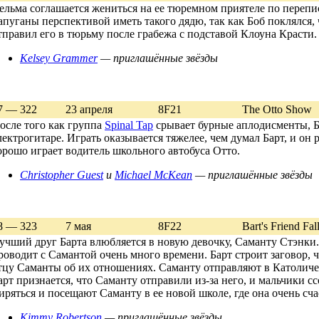
ельма соглашается жениться на ее тюремном приятеле по перепис
апуганы перспективой иметь такого дядю, так как Боб поклялся, ч
тправил его в тюрьму после грабежа с подставой Клоуна Красти.
Kelsey Grammer
— приглашённые звёзды
7 — 322
23 апреля
8F21
The Otto Show
осле того как группа
Spinal Tap
срывает бурные аплодисменты, Ба
лектрогитаре. Играть оказывается тяжелее, чем думал Барт, и он р
орошо играет водитель школьного автобуса Отто.
Christopher Guest
и
Michael McKean
— приглашённые звёзды
8 — 323
7 мая
8F22
Bart's Friend Fal
учший друг Барта влюбляется в новую девочку, Саманту Стэнки. 
роводит с Самантой очень много времени. Барт строит заговор, 
тцу Саманты об их отношениях. Саманту отправляют в Католиче
арт признается, что Саманту отправили из-за него, и мальчики сс
иряться и посещают Саманту в ее новой школе, где она очень сча
Kimmy Robertson
— приглашённые звёзды