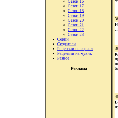
Сезон 16
Сезон 17
Сезон 18
Сезон 19
3
Сезон 20
Н
Сезон 21
Л
Сезон 22
Сезон 23
Серии
Создатели
3
Рецензии на сериал
Рецензии на мувик
К
Разное
п
п
б
Реклама
4
В
п