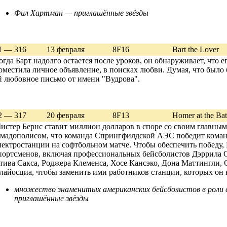
Фил Хартман — приглашённые звёзды
1 — 316
13 февраля
8F16
Bart the Lover
огда Барт надолго остается после уроков, он обнаруживает, что 
оместила личное объявление, в поисках любви. Думая, что было 
й любовное письмо от имени "Вудрова".
2 — 317
20 февраля
8F13
Homer at the Bat
истер Бернс ставит миллион долларов в споре со своим главны
мадополисом, что команда Спрингфилдской АЭС победит кома
лектростанции на софтбольном матче. Чтобы обеспечить победу,
портсменов, включая профессиональных бейсболистов Дэррила 
тива Сакса, Роджера Клеменса, Хосе Кансэко, Дона Маттингли, 
лайосциа, чтобы заменить ими работников станции, которых он 
множество знаменитых американских бейсболистов в роли с
приглашённые звёзды