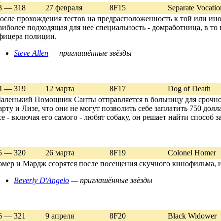
3 — 318
27 февраля
8F15
Separate Vocatio
осле прохождения тестов на предрасположенность к той или ин
аиболее подходящая для нее специальность - домработница, в то 
фицера полиции.
Steve Allen
— приглашённые звёзды
4 — 319
12 марта
8F17
Dog of Death
аленький Помощник Санты отправляется в больницу для срочно
арту и Лизе, что они не могут позволить себе заплатить 750 долл
се - включая его самого - любят собаку, он решает найти способ з
5 — 320
26 марта
8F19
Colonel Homer
омер и Мардж ссорятся после посещения скучного кинофильма, и
Beverly D'Angelo
— приглашённые звёзды
6 — 321
9 апреля
8F20
Black Widower