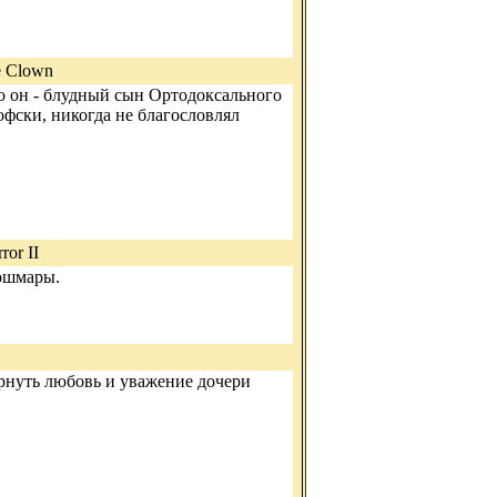
ke Clown
то он - блудный сын Ортодоксального
офски, никогда не благословлял
ror II
кошмары.
ернуть любовь и уважение дочери