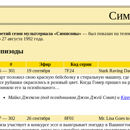
Сим
ретий сезон мультсериала «Симпсоны»
— был показан на телек
 27 августа 1992 года.
пизоды
#
Эфир
Код серии
6 — 301
19 сентября
7F24
Stark Raving Da
арт положил свою красную бейсболку в стиральную машину, где
се рубашки окрасились в розовый цвет. Когда Гомер пришел на р
риняли его за психбольного…
Майкл Джексон (под псевдонимом Джон Джей Смит) и
Kipp
7 — 302
26 сентября
8F01
Mr. Lisa Goes t
иза участвует в конкурсе эссе и выигрывает поездку в Вашингтон
емократию рушится, когда она случайно становится свидетелем т