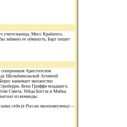
его учительница, Мисс Крабаппл,
бы забавно ее обмануть, Барт пишет
м соперником Аристотелем
нду Шельбивильской Атомной
 Бернс нанимает множество
Строберри, Кена Гриффи младшего,
Оззи Смита, Уейда Боггза и Майка
выгнал из команды.
амих себя (в России малоизвестны) —