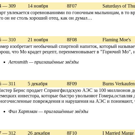
4 — 309
14 ноября
8F07
Saturdays of Th
арт увлекается соревнованиями по гоночным мыльницам, в то вр
то он не столь хороший отец, как он думал…
5 — 310
21 ноября
8F08
Flaming Moe's
омер изобретает необычный спиртной напиток, который называе
орош, что Mo крадет рецепт, переименовывает в "Горючий Mo", 
Aerosmith — приглашённые звёзды
6 — 311
5 декабря
8F09
Burns Verkaufen
истер Бернс продает Спрингфилдскую АЭС за 100 миллионов до
емецких инвестора, которые быстро увольняют Гомера,оставляя
ногочисленные повреждения и нарушения на АЭС и понимают, 
Фил Хартман — приглашённые звёзды
7 — 312
26 декабря
8F10
I Married Marge