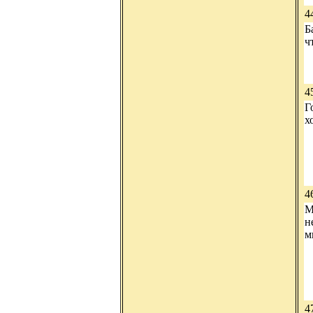
4
Б
ч
4
Г
х
4
М
н
м
4