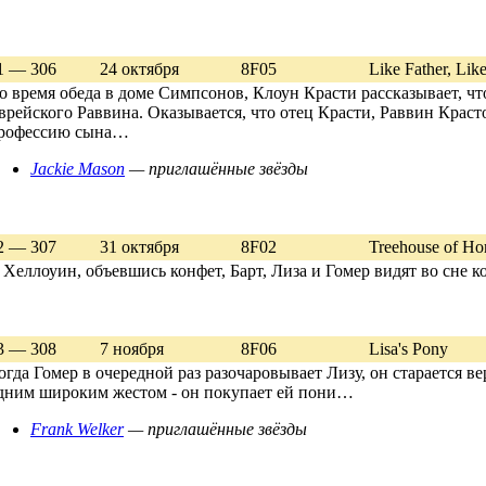
1 — 306
24 октября
8F05
Like Father, Li
о время обеда в доме Симпсонов, Клоун Красти рассказывает, ч
врейского Раввина. Оказывается, что отец Красти, Раввин Краст
рофессию сына…
Jackie Mason
— приглашённые звёзды
2 — 307
31 октября
8F02
Treehouse of Hor
 Хеллоуин, объевшись конфет, Барт, Лиза и Гомер видят во сне 
3 — 308
7 ноября
8F06
Lisa's Pony
огда Гомер в очередной раз разочаровывает Лизу, он старается в
дним широким жестом - он покупает ей пони…
Frank Welker
— приглашённые звёзды