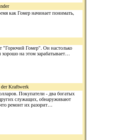
under
емя как Гомер начинает понимать,
т "Горючий Гомер". Он настолько
и хорошо на этом зарабатывает…
 der Kraftwerk
лларов. Покупатели - два богатых
 других служащих, обнаруживают
что ремонт их разорит…