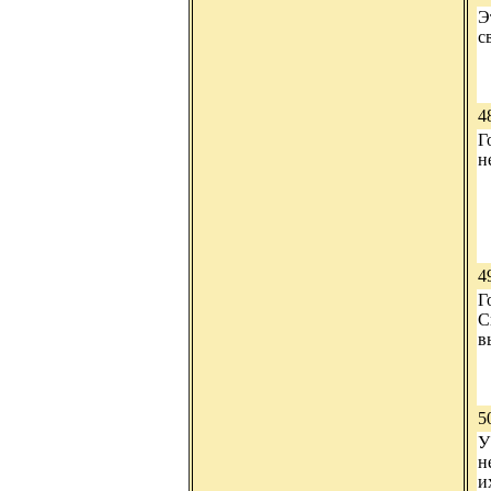
Э
с
4
Г
н
4
Г
С
в
5
У
н
и