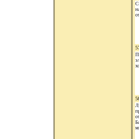
С
н
о
5
П
э
х
5
Л
п
о
Б
м