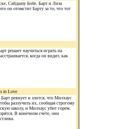
ке, Сайдшоу Бобе. Барт и Лиза
то он отомстит Барту за то, что тот
рт решает научиться играть на
асстраивается, когда он видит, как
ls in Love
Барт ревнует и злится, что Милхаус
чтобы разлучить их, сообщая строгому
скую школу, и Милхаус убит горем.
орятся. В конечном счете, они
стлива.