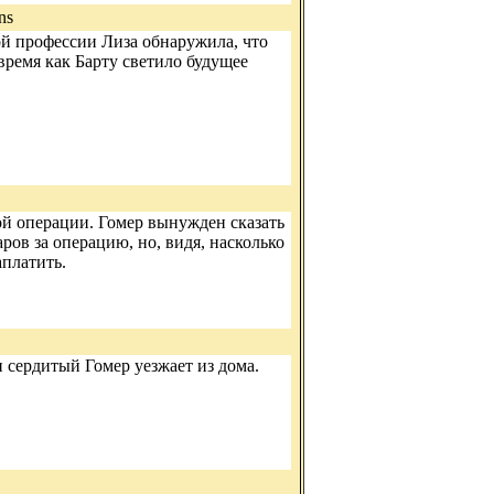
ns
ой профессии Лиза обнаружила, что
время как Барту светило будущее
й операции. Гомер вынужден сказать
аров за операцию, но, видя, насколько
аплатить.
 сердитый Гомер уезжает из дома.