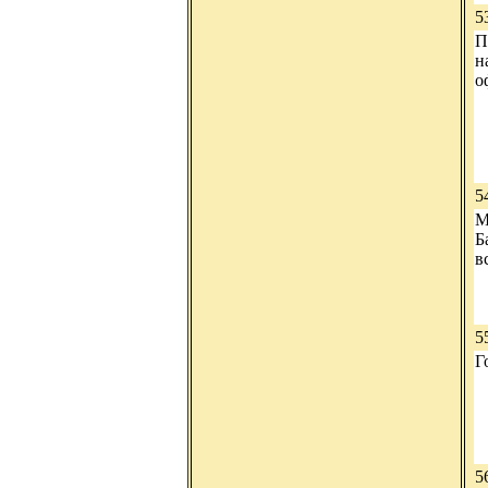
5
П
н
о
5
М
Б
в
5
Г
5