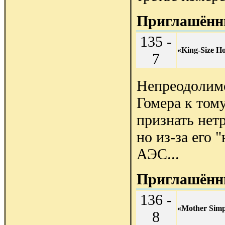
Приглашённы
135 -
«King-Size H
7
Непреодолимо
Гомера к тому
признать нет
но из-за его 
АЭС...
Приглашённы
136 -
«Mother Sim
8