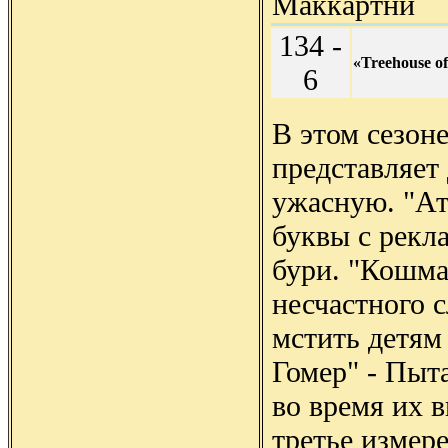
Маккартни
134 -
«Treehouse o
6
В этом сезон
представляет
ужасную. "Ат
буквы с рекл
бури. "Кошма
несчастного с
мстить детям
Гомер" - Пыт
во время их 
третье измере