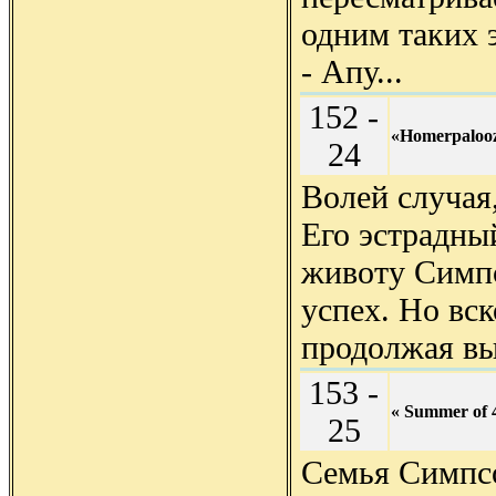
одним таких 
- Апу...
152 -
«Homerpaloo
24
Волей случая,
Его эстрадны
животу Симпс
успех. Но вск
продолжая вы
153 -
« Summer of 4
25
Семья Симпсо