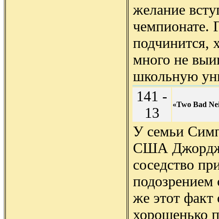
желание вступ
чемпионате. 
подчинится, х
много не выи
школьную уни
141 -
«Two Bad Ne
13
У семьи Симп
США Джордж Б
соседство при
подозрением 
же этот факт
хорошенько п