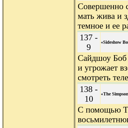
Совершенно с
мать жива и 
темное и ее 
137 -
«Sideshow Bo
9
Сайдшоу Боб 
и угрожает вз
смотреть тел
138 -
«The Simpson
10
С помощью Т
восьмилетню