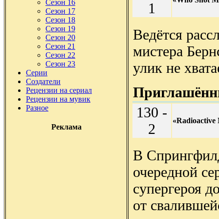
Сезон 16
1
Сезон 17
Сезон 18
Сезон 19
Ведётся расс
Сезон 20
Сезон 21
мистера Берн
Сезон 22
улик не хвата
Сезон 23
Серии
Создатели
Приглашённы
Рецензии на сериал
Рецензии на мувик
Разное
130 -
«Radioactive
2
Реклама
В Спрингфилд
очередной се
супергероя до
от свалившейс