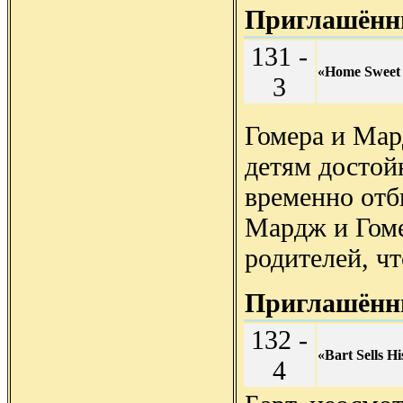
Приглашённы
131 -
«Home Sweet
3
Гомера и Мар
детям достой
временно отб
Мардж и Гом
родителей, чт
Приглашённы
132 -
«Bart Sells Hi
4