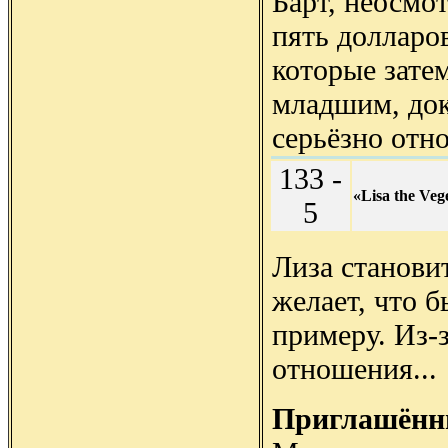
Барт, неосмо
пять долларо
которые зате
младшим, док
серьёзно отн
133 -
«Lisa the Veg
5
Лиза станови
желает, что 
примеру. Из-з
отношения...
Приглашённы