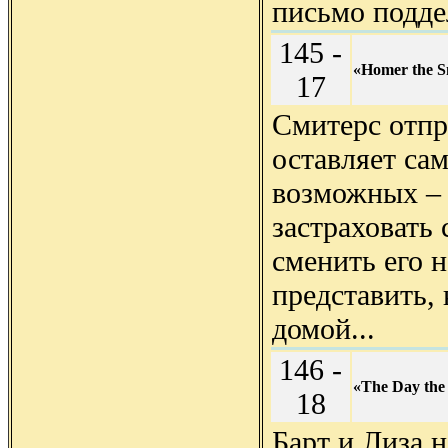
письмо поддел
145 -
«Homer the S
17
Смитерс отпра
оставляет са
возможных – 
застраховать 
сменить его 
представить,
домой...
146 -
«The Day the 
18
Барт и Лиза 