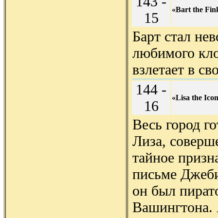
143 -
«Bart the Fin
15
Барт стал не
любимого кло
взлетает в св
144 -
«Lisa the Icon
16
Весь город г
Лиза, соверш
тайное призн
письме Джеби
он был пират
Вашингтона. 