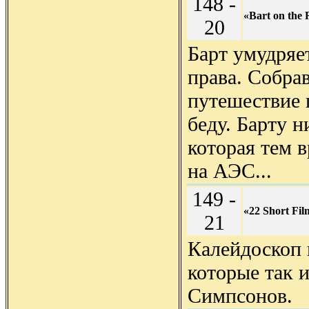
148 -
«Bart on the
20
Барт умудряе
права. Собра
путешествие 
беду. Барту н
которая тем 
на АЭС...
149 -
«22 Short Fil
21
Калейдоскоп 
которые так 
Симпсонов.