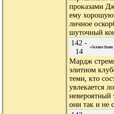
проказами Дж
ему хорошую 
личное оскор
шуточный к
142 -
«Scenes from 
14
Мардж стреми
элитном клуб
теми, кто сос
увлекается л
невероятный 
они так и не 