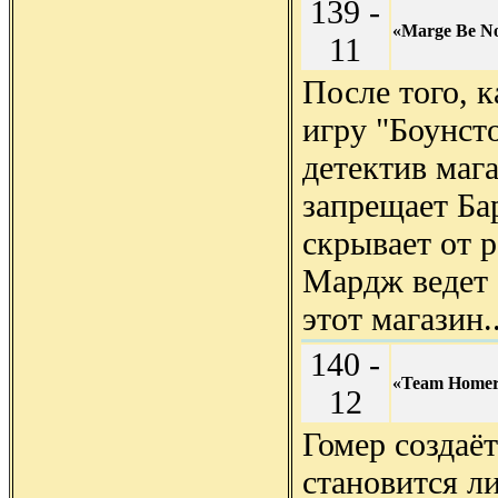
139 -
«Marge Be N
11
После того, 
игру "Боунсто
детектив маг
запрещает Бар
скрывает от 
Мардж ведет 
этот магазин.
140 -
«Team Home
12
Гомер создаёт
становится л