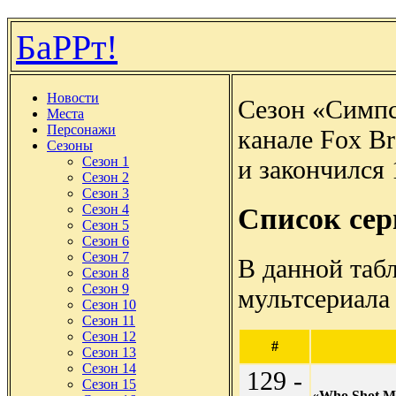
БаРРт!
Новости
Сезон «Симпс
Места
Персонажи
канале Fox Br
Сезоны
Сезон 1
и закончился 
Сезон 2
Сезон 3
Сезон 4
Список се
Сезон 5
Сезон 6
Сезон 7
В данной таб
Сезон 8
Сезон 9
мультсериала
Сезон 10
Сезон 11
Сезон 12
#
Сезон 13
Сезон 14
129 -
Сезон 15
«Who Shot Mr