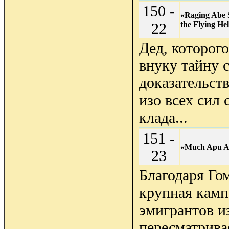
150 -
«Raging Abe 
22
the Flying Hel
Дед, которог
внуку тайну 
доказательств
изо всех сил 
клада...
151 -
«Much Apu A
23
Благодаря Го
крупная камп
эмигрантов и
пересматривае