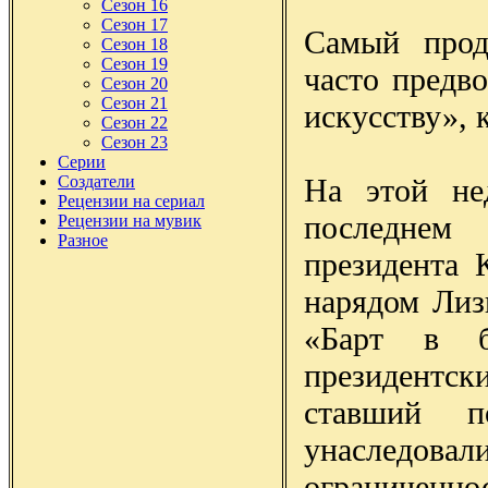
Сезон 16
Сезон 17
Самый прод
Сезон 18
Сезон 19
часто предв
Сезон 20
Сезон 21
искусству», 
Сезон 22
Сезон 23
Серии
На этой не
Создатели
Рецензии на сериал
последнем
Рецензии на мувик
Разное
президента 
нарядом Лиз
«Барт в б
президентс
ставший п
унаследова
ограничен