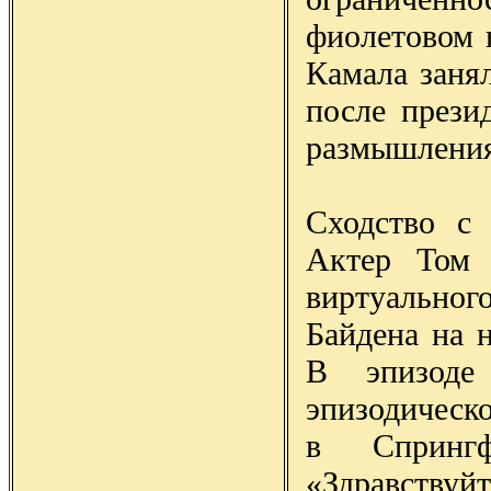
фиолетовом 
Камала занял
после прези
размышления
Сходство с 
Актер Том 
виртуально
Байдена на 
В эпизоде
эпизодическ
в Спрингф
«Здравству