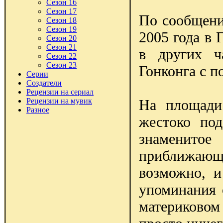
Сезон 16
Сезон 17
По сообщени
Сезон 18
Сезон 19
2005 года в 
Сезон 20
Сезон 21
в других ч
Сезон 22
Сезон 23
Гонконга с 
Серии
Создатели
Рецензии на сериал
На площади
Рецензии на мувик
Разное
жестоко под
знаменитое
приближающе
возможно, 
упоминания 
материковом 