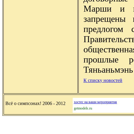
Марши и п
запрещены 
предлогом 
Правительс
общественн
прошлые р
Тяньаньмэнь 
К списку новостей
хостес на ваши мероприятия
Всё о симпсонах! 2006 - 2012
getmodels.ru