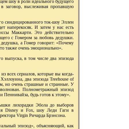
оящем шоу в роли идеального будущего
т в заговор, выслеживая пропавшую
ного синдицированного ток-шоу Эллен
ет наперекосяк. И затем у нас есть
иссы Маккарти. Это действительно
ющего с Гомером за любовь дедушки.
 дедушка, а Гомер говорит: «Почему
Это также очень эмоционально».
о выпуска, в том числе два эпизода
 из всех сериалов, которые вы когда-
 Хэллоуина, два эпизода Treehouse of
ем, но очень страшные и странные. У
взволнован. Полнометражный эпизод
и Пеннивайза, будь готов к этому».
пышки лихорадки Эбола до выборов
ия Disney и Fox, шоу Леди Гаги в
ектора Virgin Ричарда Брэнсона.
уальный эпизод», объясняющий, как