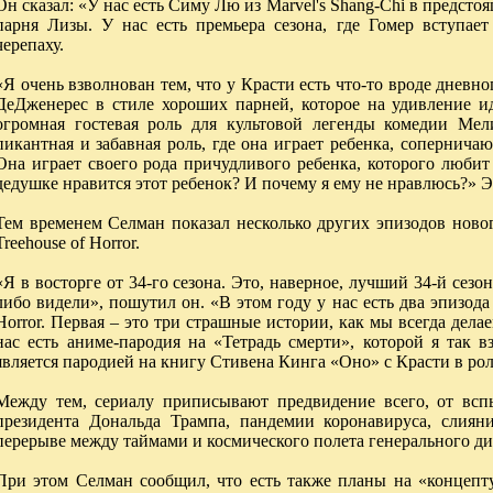
Он сказал: «У нас есть Симу Лю из Marvel's Shang-Chi в предст
парня Лизы. У нас есть премьера сезона, где Гомер вступае
черепаху.
«Я очень взволнован тем, что у Красти есть что-то вроде днев
ДеДженерес в стиле хороших парней, которое на удивление ид
огромная гостевая роль для культовой легенды комедии Мел
пикантная и забавная роль, где она играет ребенка, сопернича
Она играет своего рода причудливого ребенка, которого любит
дедушке нравится этот ребенок? И почему я ему не нравлюсь?» 
Тем временем Селман показал несколько других эпизодов новог
Treehouse of Horror.
«Я в восторге от 34-го сезона. Это, наверное, лучший 34-й сезон
либо видели», пошутил он. «В этом году у нас есть два эпизода
Horror. Первая – это три страшные истории, как мы всегда дела
нас есть аниме-пародия на «Тетрадь смерти», которой я так 
является пародией на книгу Стивена Кинга «Оно» с Красти в рол
Между тем, сериалу приписывают предвидение всего, от вс
президента Дональда Трампа, пандемии коронавируса, слиян
перерыве между таймами и космического полета генерального дир
При этом Селман сообщил, что есть также планы на «концепт