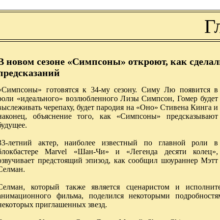
Г
В новом сезоне «Симпсоны» откроют, как сдела
предсказаний
«Симпсоны» готовятся к 34-му сезону. Симу Лю появится в
роли «идеального» возлюбленного Лизы Симпсон, Гомер будет
выслеживать черепаху, будет пародия на «Оно» Стивена Кинга и
наконец, объяснение того, как «Симпсоны» предсказывают
будущее.
33-летний актер, наиболее известный по главной роли в
блокбастере Marvel «Шан-Чи» и «Легенда десяти колец»,
озвучивает предстоящий эпизод, как сообщил шоураннер Мэтт
Селман.
Селман, который также является сценаристом и исполнит
анимационного фильма, поделился некоторыми подробностя
некоторых приглашенных звезд.