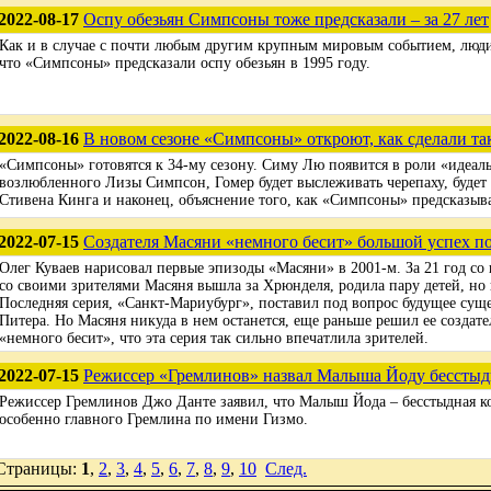
2022-08-17
Оспу обезьян Симпсоны тоже предсказали – за 27 лет
Как и в случае с почти любым другим крупным мировым событием, люди
что «Симпсоны» предсказали оспу обезьян в 1995 году.
2022-08-16
В новом сезоне «Симпсоны» откроют, как сделали т
«Симпсоны» готовятся к 34-му сезону. Симу Лю появится в роли «идеал
возлюбленного Лизы Симпсон, Гомер будет выслеживать черепаху, будет
Стивена Кинга и наконец, объяснение того, как «Симпсоны» предсказыв
2022-07-15
Создателя Масяни «немного бесит» большой успех по
Олег Куваев нарисовал первые эпизоды «Масяни» в 2001-м. За 21 год со
со своими зрителями Масяня вышла за Хрюнделя, родила пару детей, но 
Последняя серия, «Санкт-Мариубург», поставил под вопрос будущее сущ
Питера. Но Масяня никуда в нем останется, еще раньше решил ее создате
«немного бесит», что эта серия так сильно впечатлила зрителей.
2022-07-15
Режиссер «Гремлинов» назвал Малыша Йоду бесстыд
Режиссер Гремлинов Джо Данте заявил, что Малыш Йода – бесстыдная ко
особенно главного Гремлина по имени Гизмо.
Страницы:
1
,
2
,
3
,
4
,
5
,
6
,
7
,
8
,
9
,
10
След.