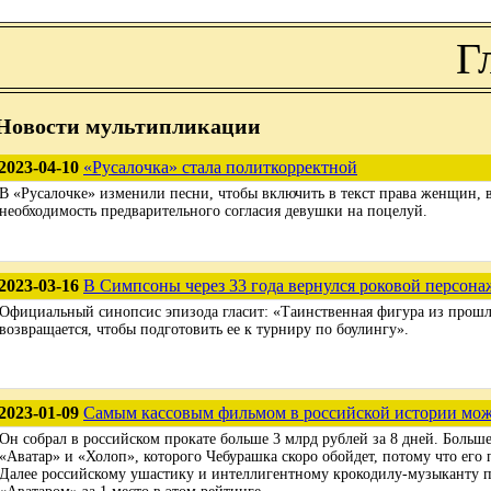
Г
Новости мультипликации
2023-04-10
«Русалочка» стала политкорректной
В «Русалочке» изменили песни, чтобы включить в текст права женщин, в
необходимость предварительного согласия девушки на поцелуй.
2023-03-16
В Симпсоны через 33 года вернулся роковой персонаж
Официальный синопсис эпизода гласит: «Таинственная фигура из прош
возвращается, чтобы подготовить ее к турниру по боулингу».
2023-01-09
Самым кассовым фильмом в российской истории мож
Он собрал в российском прокате больше 3 млрд рублей за 8 дней. Больше
«Аватар» и «Холоп», которого Чебурашка скоро обойдет, потому что его 
Далее российскому ушастику и интеллигентному крокодилу-музыканту п