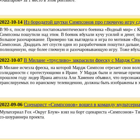
«Аватаром» за 1 место в этом рейтинге.
2022-10-14
Из бородатой шутки Симпсонов про глючную игру с
В 90-х, после провала постапокалиптического боевика «Водный мир» с 
Симпсоны пошутили над этим. В боевик вбухали кучу усилий и денег, п
большое разочарование. Примерно так выглядела и игра по мотивам «Во
Симпсонах. Двадцать лет спустя один из разработчиков пошутил дальше
полноценную, еще более глючную и разочаровывающую игру. Тоже вбуха
2022-10-07
В Милане «трусливо» закрасили фреску с Мардж Си
В Милане исчезла фреска, на которой Мардж Симпсон отрезает свои вол
солидарности с протестующими в Иране. У Мардж были и личные причин
прошлом году лидер Ирана аятолла Али Хаменеи объявил, что персонаж
транслируемых по иранскому телевидению, должны быть изображены в 
2022-09-06
Сценарист «Симпсонов» вошел в команду мультсери
Мультсериал Fox «Округ Блум» взял на борт сценариста «Симпсонов» Ти
со-шоураннера проекта.