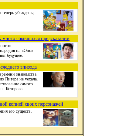
 теперь убеждены,
ак много сбывшихся предсказаний
ьного»
 пародия на «Оно»
ают будущее.
следнего эпизода
 времени знакомства
из Питера не уехала.
ествование самого
ль. Которого
ной копией своих персонажей
пия его существ,