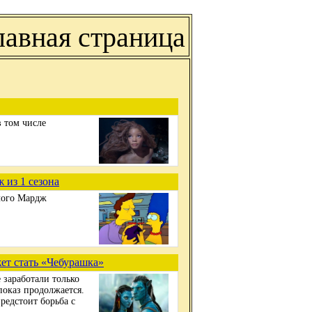
лавная страница
 том числе
 из 1 сезона
лого Мардж
ет стать «Чебурашка»
 заработали только
показ продолжается.
редстоит борьба с