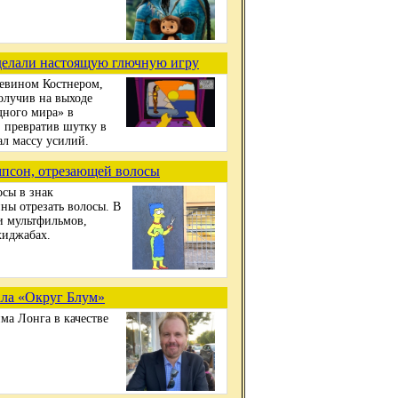
делали настоящую глючную игру
Кевином Костнером,
олучив на выходе
дного мира» в
, превратив шутку в
л массу усилий.
мпсон, отрезающей волосы
осы в знак
ы отрезать волосы. В
и мультфильмов,
хиджабах.
ала «Округ Блум»
ма Лонга в качестве